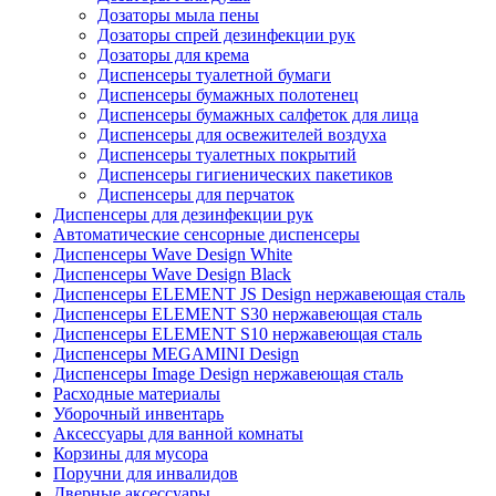
Дозаторы мыла пены
Дозаторы спрей дезинфекции рук
Дозаторы для крема
Диспенсеры туалетной бумаги
Диспенсеры бумажных полотенец
Диспенсеры бумажных салфеток для лица
Диспенсеры для освежителей воздуха
Диспенсеры туалетных покрытий
Диспенсеры гигиенических пакетиков
Диспенсеры для перчаток
Диспенсеры для дезинфекции рук
Автоматические сенсорные диспенсеры
Диспенсеры Wave Design White
Диспенсеры Wave Design Black
Диспенсеры ELEMENT JS Design нержавеющая сталь
Диспенсеры ELEMENT S30 нержавеющая сталь
Диспенсеры ELEMENT S10 нержавеющая сталь
Диспенсеры MEGAMINI Design
Диспенсеры Image Design нержавеющая сталь
Расходные материалы
Уборочный инвентарь
Аксессуары для ванной комнаты
Корзины для мусора
Поручни для инвалидов
Дверные аксессуары