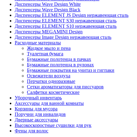
Диспенсеры Wave Design White
Диспенсеры Wave Design Black
Диспенсеры ELEMENT JS Design нержавеющая сталь
Диспенсеры ELEMENT S30 нержавеющая сталь
Диспенсеры ELEMENT S10 нержавеющая сталь
Диспенсеры MEGAMINI Design
Диспенсеры Image Design нержавеющая сталь
Расходные материалы
Жидкое мыло и пена
Туалетная бумага
Бумажные полотенца в пачках
Бумажные полотенца в рулонах
Бумажные покрытия на унитаз и гигпаки
Освежители воздуха
Перчатки одноразовые
Сетки ароматизаторы для писсуаров
Салфетки косметические
Уборочный инвентарь
Аксессуары для ванной комнаты
Корзины для мусора
Поручни для инвалидов
Дверные аксессуары
Высокоскоростные сушилки для рук
Фены для волос