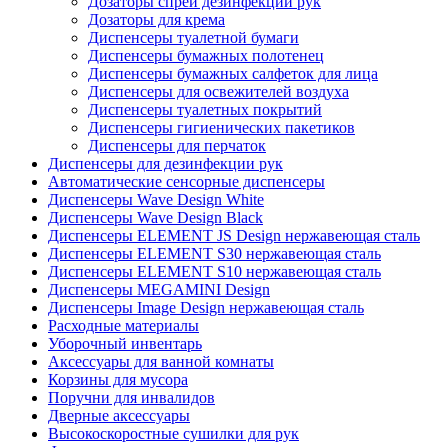
Дозаторы спрей дезинфекции рук
Дозаторы для крема
Диспенсеры туалетной бумаги
Диспенсеры бумажных полотенец
Диспенсеры бумажных салфеток для лица
Диспенсеры для освежителей воздуха
Диспенсеры туалетных покрытий
Диспенсеры гигиенических пакетиков
Диспенсеры для перчаток
Диспенсеры для дезинфекции рук
Автоматические сенсорные диспенсеры
Диспенсеры Wave Design White
Диспенсеры Wave Design Black
Диспенсеры ELEMENT JS Design нержавеющая сталь
Диспенсеры ELEMENT S30 нержавеющая сталь
Диспенсеры ELEMENT S10 нержавеющая сталь
Диспенсеры MEGAMINI Design
Диспенсеры Image Design нержавеющая сталь
Расходные материалы
Уборочный инвентарь
Аксессуары для ванной комнаты
Корзины для мусора
Поручни для инвалидов
Дверные аксессуары
Высокоскоростные сушилки для рук