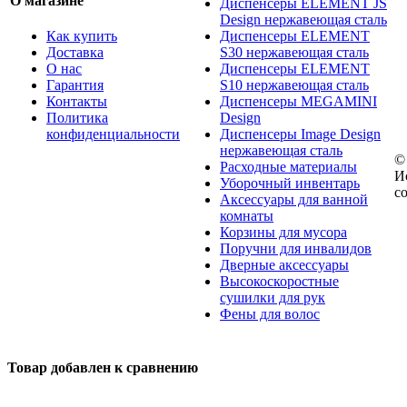
О магазине
Диспенсеры ELEMENT JS
Design нержавеющая сталь
Как купить
Диспенсеры ELEMENT
Доставка
S30 нержавеющая сталь
О нас
Диспенсеры ELEMENT
Гарантия
S10 нержавеющая сталь
Контакты
Диспенсеры MEGAMINI
Политика
Design
конфиденциальности
Диспенсеры Image Design
нержавеющая сталь
©
Расходные материалы
И
Уборочный инвентарь
с
Аксессуары для ванной
комнаты
Корзины для мусора
Поручни для инвалидов
Дверные аксессуары
Высокоскоростные
сушилки для рук
Фены для волос
Товар добавлен к сравнению