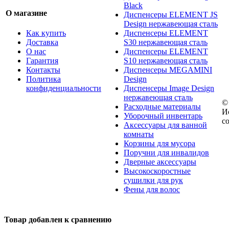
Black
О магазине
Диспенсеры ELEMENT JS
Design нержавеющая сталь
Как купить
Диспенсеры ELEMENT
Доставка
S30 нержавеющая сталь
О нас
Диспенсеры ELEMENT
Гарантия
S10 нержавеющая сталь
Контакты
Диспенсеры MEGAMINI
Политика
Design
конфиденциальности
Диспенсеры Image Design
нержавеющая сталь
©
Расходные материалы
И
Уборочный инвентарь
с
Аксессуары для ванной
комнаты
Корзины для мусора
Поручни для инвалидов
Дверные аксессуары
Высокоскоростные
сушилки для рук
Фены для волос
Товар добавлен к сравнению